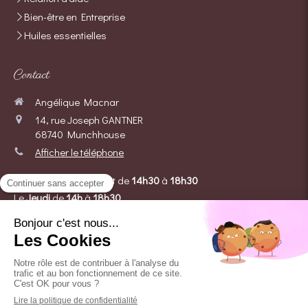
Bien-être en Entreprise
Huiles essentielles
Contact
Angélique Macnar
14, rue Joseph GANTNER
68740
Munchhouse
Afficher le téléphone
Le
Mardi
de
9h
à
11h
et de
14h30
à
18h30
Le
Jeudi
de
14h
à
18h30
Le
Vendredi
de
9h
à
12h
et de
14h
à
18h30
Le
Samedi
de
8h
à
12h
Prendre rendez-vous
Création et référencement du site par Simplébo