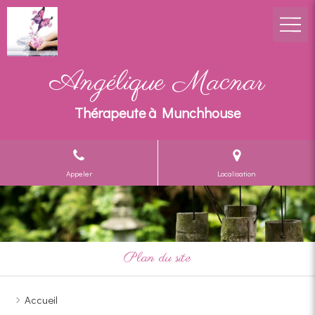
Angélique Macnar
Thérapeute à Munchhouse
Appeler
Localisation
Plan du site
Accueil