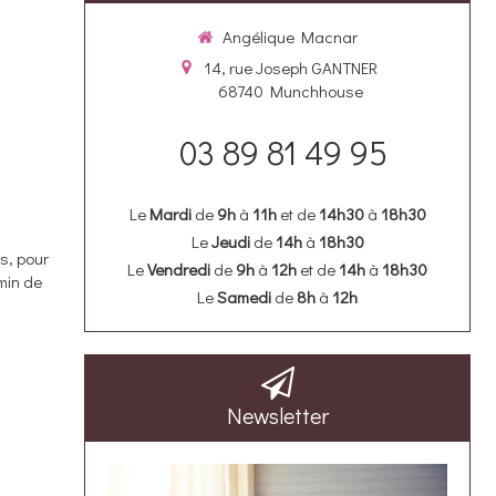
Angélique Macnar
14, rue Joseph GANTNER
68740
Munchhouse
03 89 81 49 95
Le
Mardi
de
9h
à
11h
et de
14h30
à
18h30
Le
Jeudi
de
14h
à
18h30
ts, pour
Le
Vendredi
de
9h
à
12h
et de
14h
à
18h30
min de
Le
Samedi
de
8h
à
12h
Newsletter