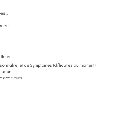
es...
trui...
fleurs:
sonnalité) et de Symptômes (difficultés du moment)
flacon)
se des fleurs