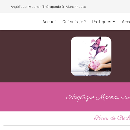
Angélique Macnar, Thérapeute à Munchhouse
Accueil
Qui suis-je ?
Pratiques
Acc
Angélique Macnar vous a
Fleurs de Bac