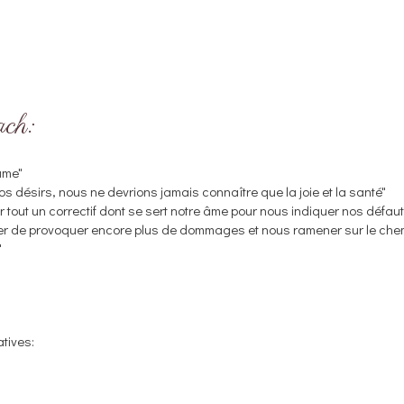
ach:
âme"
s désirs, nous ne devrions jamais connaître que la joie et la santé"
pour tout un correctif dont se sert notre âme pour nous indiquer nos défau
her de provoquer encore plus de dommages et nous ramener sur le che
"
atives: