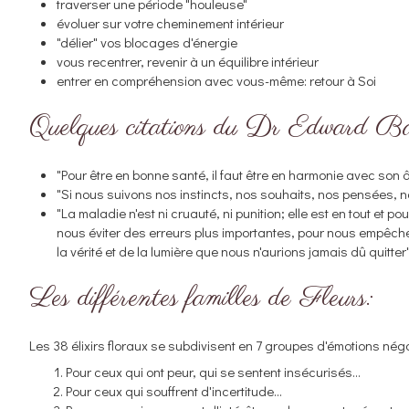
traverser une période "houleuse"
évoluer sur votre cheminement intérieur
"délier" vos blocages d'énergie
vous recentrer, revenir à un équilibre intérieur
entrer en compréhension avec vous-même: retour à Soi
Quelques citations du Dr Edward B
"Pour être en bonne santé, il faut être en harmonie avec son 
"Si nous suivons nos instincts, nos souhaits, nos pensées, no
"La maladie n'est ni cruauté, ni punition; elle est en tout et 
nous éviter des erreurs plus importantes, pour nous empêc
la vérité et de la lumière que nous n'aurions jamais dû quitter
Les différentes familles de Fleurs:
Les 38 élixirs floraux se subdivisent en 7 groupes d'émotions nég
Pour ceux qui ont peur, qui se sentent insécurisés...
Pour ceux qui souffrent d'incertitude...