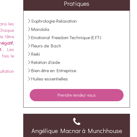
Pratiques
Sophrologie-Relaxation
ans les
Mandala
. Chaque
e l'être
Emotional Freedom Technique (E.F.T.)
 négatif
,
Fleurs de Bach
t
... Les
Reiki
fois le
Relation d'aide
Bien-être en Entreprise
ultation
Huiles essentielles
Prendre rendez-vous
Angélique Macnar à Munchhouse