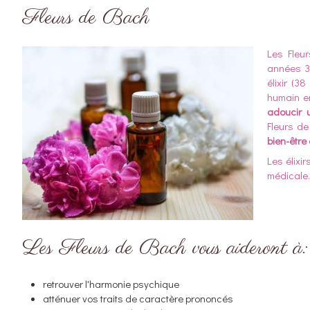
Fleurs de Bach
Les Fleu
années 30
élixir (3
humain en
adoucir u
Fleurs de
bien-être 
Les élixi
médicale
Les Fleurs de Bach vous aideront à:
retrouver l'harmonie psychique
atténuer vos traits de caractère prononcés