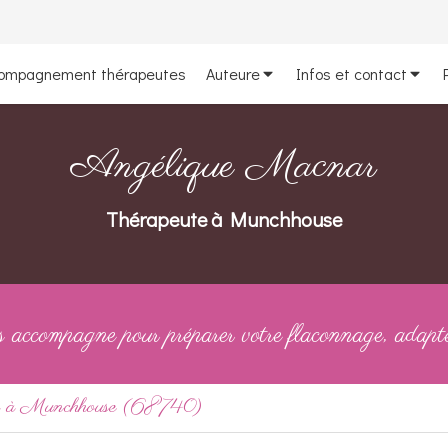
ompagnement thérapeutes
Auteure
Infos et contact
Angélique Macnar
Thérapeute à Munchhouse
ccompagne pour préparer votre flaconnage, adapté
h à Munchhouse (68740)