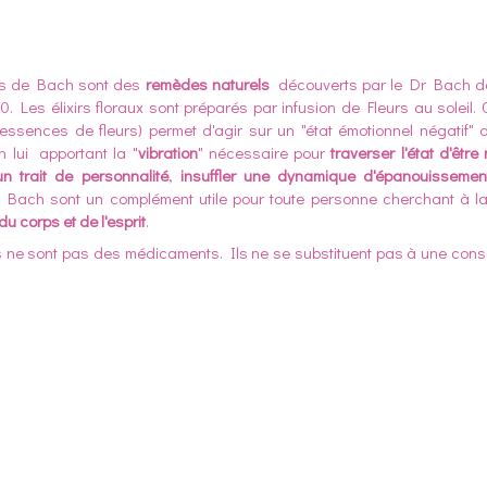
rs de Bach sont des
remèdes naturels
découverts par le Dr Bach d
. Les élixirs floraux sont préparés par infusion de Fleurs au soleil
8 essences de fleurs) permet d'agir sur un "état émotionnel négatif" d
 lui apportant la "
vibration
" nécessaire pour
traverser l'état d'être
n trait de personnalité
,
insuffler une dynamique d'épanouissemen
 Bach sont un complément utile pour toute personne cherchant à la 
du corps et de l'esprit
.
rs ne sont pas des médicaments. Ils ne se substituent pas à une cons
.