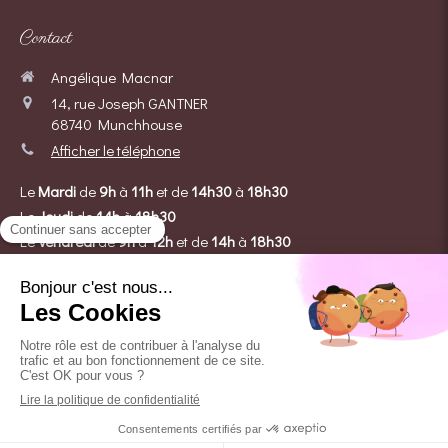
Contact
Angélique Macnar
14, rue Joseph GANTNER
68740
Munchhouse
Afficher le téléphone
Le
Mardi
de
9h
à
11h
et de
14h30
à
18h30
Le
Jeudi
de
14h
à
18h30
Le
Vendredi
de
9h
à
12h
et de
14h
à
18h30
Le
Samedi
de
8h
à
12h
Prendre rendez-vous
Création et référencement du site par Simplébo
Site partenaire de
Institut Cassiopée
Site référencé sur