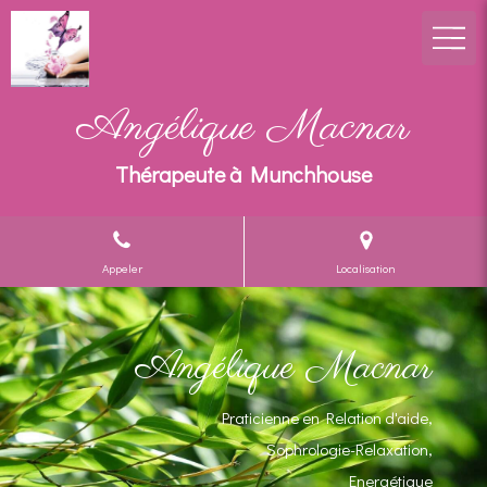
Angélique Macnar
Thérapeute à Munchhouse
Appeler
Localisation
Angélique Macnar
Praticienne en Relation d'aide,
Sophrologie-Relaxation,
Energétique