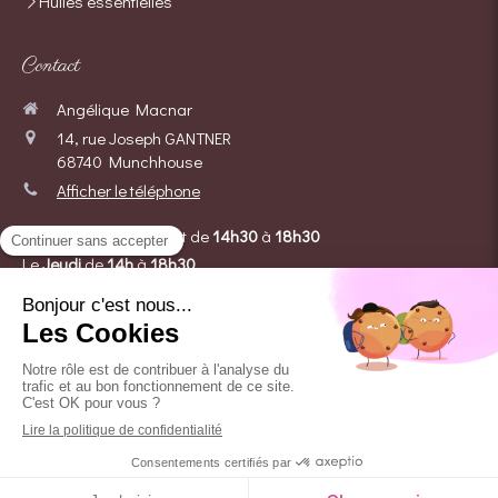
Huiles essentielles
Contact
Angélique Macnar
14, rue Joseph GANTNER
68740
Munchhouse
Afficher le téléphone
Le
Mardi
de
9h
à
11h
et de
14h30
à
18h30
Le
Jeudi
de
14h
à
18h30
Le
Vendredi
de
9h
à
12h
et de
14h
à
18h30
Le
Samedi
de
8h
à
12h
Prendre rendez-vous
Création et référencement du site par Simplébo
Site partenaire de
Institut Cassiopée