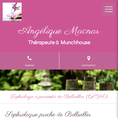
Angélique Macnar
Thérapeute à Munchhouse
Appeler
Localisation
Sophrologie à proximité de Bollwiller (68540)
Sophrologue proche de Bollwiller